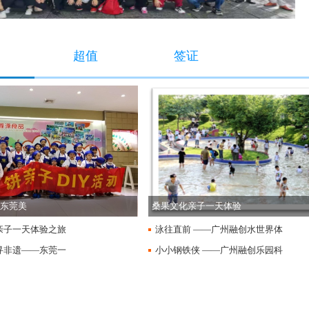
超值
签证
东莞美
桑果文化亲子一天体验
亲子一天体验之旅
泳往直前 ——广州融创水世界体
寻非遗——东莞一
验研学
小小钢铁侠 ——广州融创乐园科
技体验研学