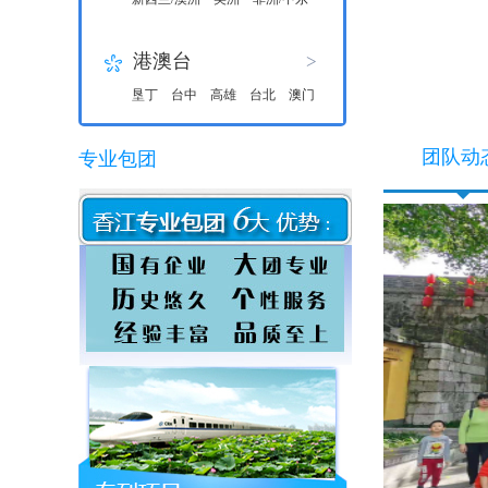
港澳台
>
垦丁
台中
高雄
台北
澳门
团队动
专业包团