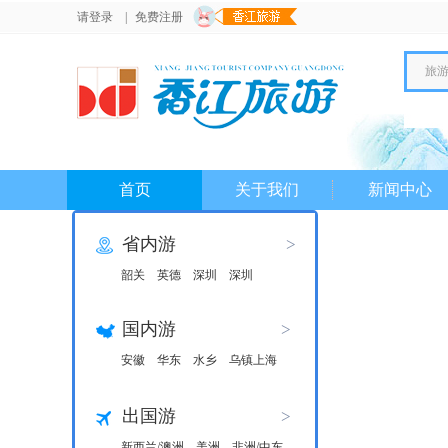
请登录
|
免费注册
旅
首页
关于我们
新闻中心
省内游
>
韶关
英德
深圳
深圳
国内游
>
安徽
华东
水乡
乌镇上海
出国游
>
新西兰/澳洲
美洲
非洲/中东