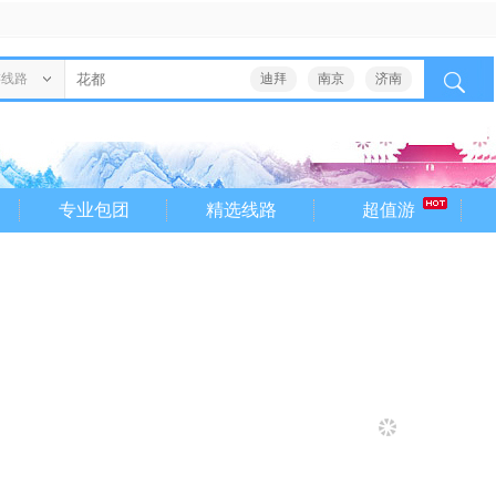
游线路
迪拜
南京
济南
专业包团
精选线路
超值游