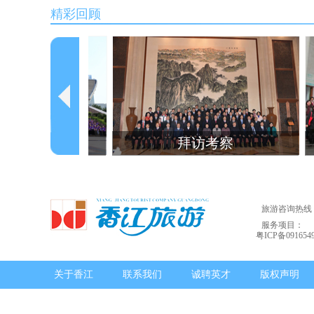
精彩回顾
主题
拜访考察
旅游咨询热线：02
服务项目：
粤ICP备091654
关于香江
联系我们
诚聘英才
版权声明