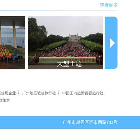
查看更多
大型主题
拜
重信用企业
广州地区诚信旅行社
中国国内旅游百强旅行社
驾旅游
广州市越秀区环市西路183号