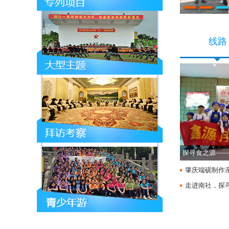
线路
探寻食之源——
肇庆端砚制作
走进南社，探
天体验之旅