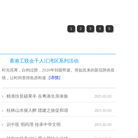
1
2
3
4
5
香港工联会千人汇湾区系列活动
时光荏苒，白驹过隙，2020年转眼即逝。突如其来的新冠肺炎疫
情，让时间变得焦虑和漫...
[详情]
精准扶贫硕果丰 在粤港生亲体验
2021-02-03
桂林山水催人醉 团建之旅促和谐
2021-02-03
识中医 明药理 传承中华文明
2021-02-03