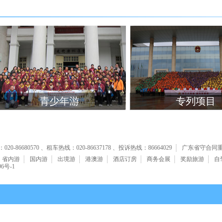
青少年游
专列项目
0-86680570 、租车热线：020-86637178 、投诉热线：86664029
广东省守合同
省内游
国内游
出境游
港澳游
酒店订房
商务会展
奖励旅游
自
96号-1