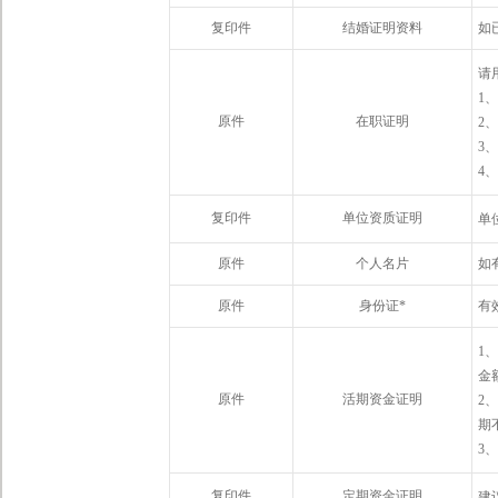
复印件
结婚证明资料
如
请
1
原件
在职证明
2
3
4
复印件
单位资质证明
单
原件
个人名片
如
原件
身份证*
有
1
金
原件
活期资金证明
2
期
3
复印件
定期资金证明
建