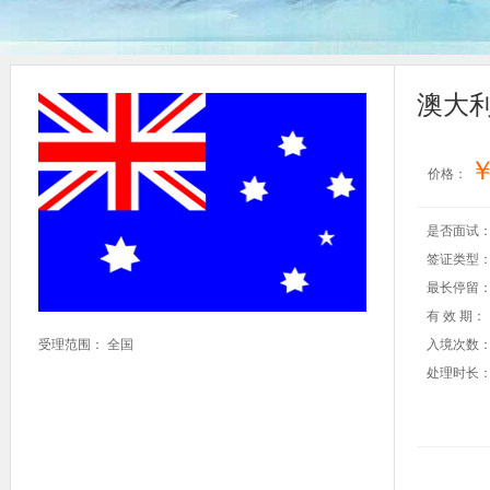
澳大利
价格：
是否面试
签证类型
最长停留
有 效 期：
受理范围： 全国
入境次数
处理时长