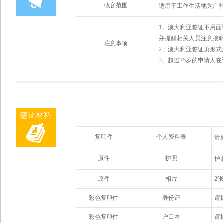
收客范围
适用于工作生活地为广
1、澳大利亚签证不用
并提醒相关人员注意接
注意事项
2、澳大利亚签证页形
3、超过75岁的申请人
签证材料
复印件
个人资料表
请
原件
护照
护
原件
相片
2
彩色复印件
身份证
请
彩色复印件
户口本
请