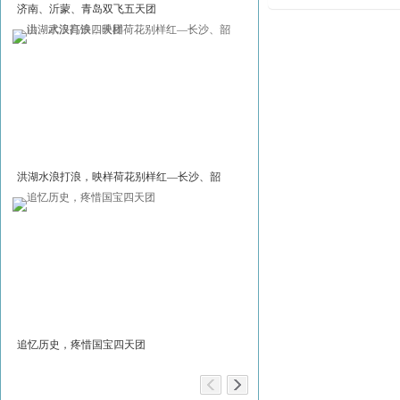
济南、沂蒙、青岛双飞五天团
红旗渠奇迹，白求恩传奇 洛阳
五天团
洪湖水浪打浪，映样荷花别样红—长沙、韶
“京”典四天团
山、武汉高铁四天团
追忆历史，疼惜国宝四天团
极边第一城与黎明之城五天团