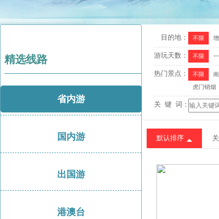
目的地：
不限
增
游玩天数：
不限
一
精选线路
热门景点：
不限
南
虎门销烟
省内游
关 键 词：
国内游
默认排序
关
出国游
港澳台