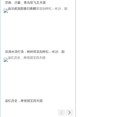
济南、沂蒙、青岛双飞五天团
红旗渠奇迹，白求恩传奇 洛阳
五天团
洪湖水浪打浪，映样荷花别样红—长沙、韶
“京”典四天团
山、武汉高铁四天团
追忆历史，疼惜国宝四天团
极边第一城与黎明之城五天团