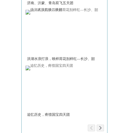
济南、沂蒙、青岛双飞五天团
红旗渠奇迹，白
五天团
洪湖水浪打浪，映样荷花别样红—长沙、韶
“京”典四天团
山、武汉高铁四天团
追忆历史，疼惜国宝四天团
极边第一城与黎