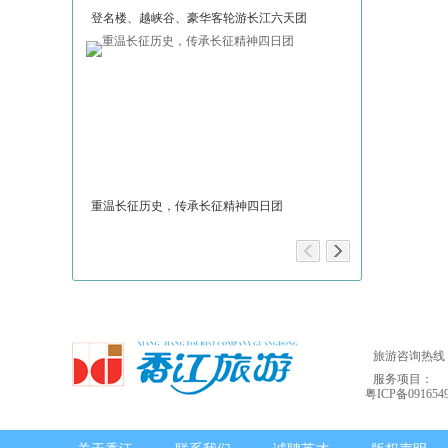
登名楼、越峡谷、豪华客轮游长江六天团
神话大理，浪漫
重温长征历史，传承长征精神四日团
安徽新体验：黄
旅游咨询热线：02
服务项目：
粤ICP备091654