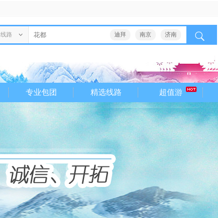
游线路
迪拜
南京
济南
专业包团
精选线路
超值游