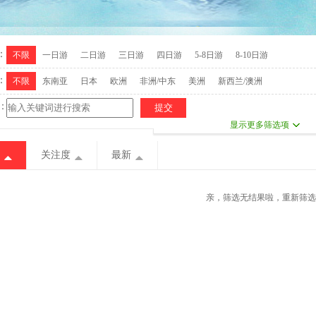
：
不限
一日游
二日游
三日游
四日游
5-8日游
8-10日游
：
不限
东南亚
日本
欧洲
非洲/中东
美洲
新西兰/澳洲
：
显示更多筛选项
关注度
最新
亲，筛选无结果啦，重新筛选