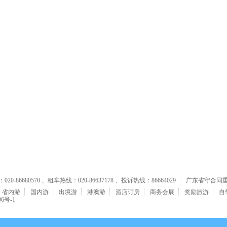
丽江四天团
侗族百家宴，百里柳江船四天团
山、新四军旧址 双臥五日
重温抗日历史，体验民俗风情五日团
0-86680570 、租车热线：020-86637178 、投诉热线：86664029
广东省守合同
省内游
国内游
出境游
港澳游
酒店订房
商务会展
奖励旅游
自
96号-1