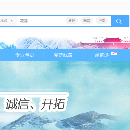
游线路
迪拜
南京
济南
专业包团
精选线路
超值游