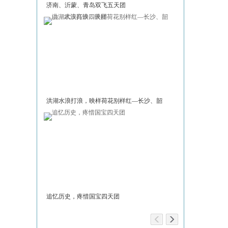
济南、沂蒙、青岛双飞五天团
红旗渠奇迹，白
五天团
洪湖水浪打浪，映样荷花别样红—长沙、韶
“京”典四天团
山、武汉高铁四天团
追忆历史，疼惜国宝四天团
极边第一城与黎