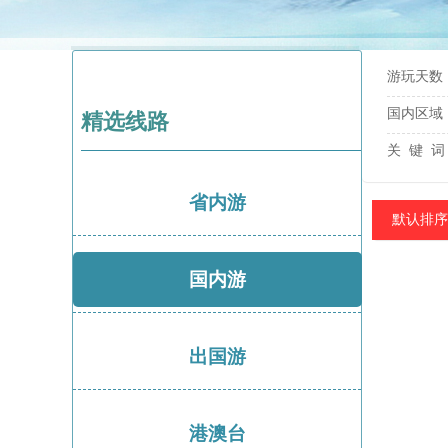
游玩天数
国内区域
精选线路
关 键 词
省内游
默认排序
国内游
出国游
港澳台