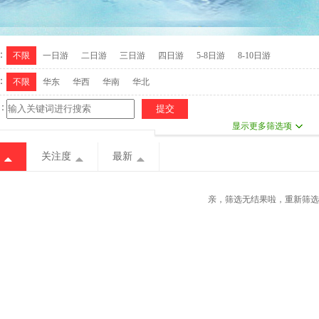
：
不限
一日游
二日游
三日游
四日游
5-8日游
8-10日游
：
不限
华东
华西
华南
华北
：
显示更多筛选项
关注度
最新
亲，筛选无结果啦，重新筛选