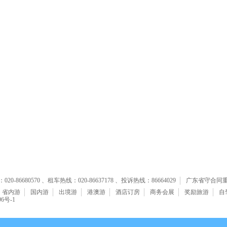
丽江四天团
侗族百家宴，百里柳江船四天团
山、新四军旧址 双臥五日
重温抗日历史，体验民俗风情五日团
0-86680570 、租车热线：020-86637178 、投诉热线：86664029
广东省守合同
省内游
国内游
出境游
港澳游
酒店订房
商务会展
奖励旅游
自
96号-1