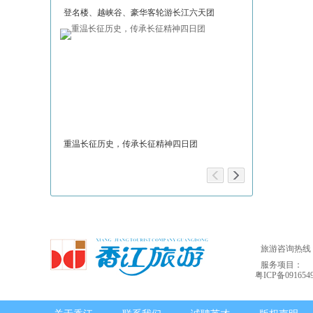
登名楼、越峡谷、豪华客轮游长江六天团
神话大理，浪漫
重温长征历史，传承长征精神四日团
安徽新体验：黄
旅游咨询热线：02
服务项目：
粤ICP备091654